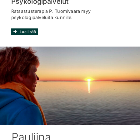
Psykologipalvelut
Ratsastusterapia P. Tuomivaara myy
psykologipalveluita kunnille.
Lue lisää
Pauliina